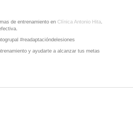
ramas de entrenamiento en
Clínica Antonio Hita
.
fectiva.
ntogrupal #readaptacióndelesiones
ntrenamiento y ayudarte a alcanzar tus metas