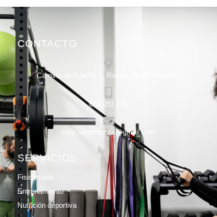
CONTACTO
Camino de Purchil, 1, Ronda, 18004 Granada
686 091 795
clinicaantoniohita@gmail.com
SERVICIOS
Fisioterapia
Entrenamiento
Nutrición deportiva